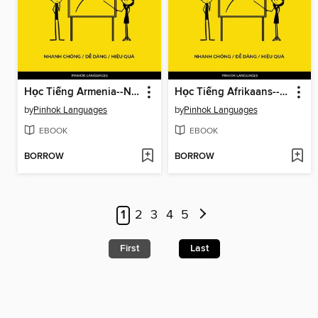
Học Tiếng Armenia--Nhanh Chóng / Dễ Dàng / Hiệu Quả
Học Tiếng Afrikaans--Nhanh Chóng / Dễ Dàng / Hiệu Quả
by
Pinhok Languages
by
Pinhok Languages
EBOOK
EBOOK
BORROW
BORROW
1
2
3
4
5
First
Last