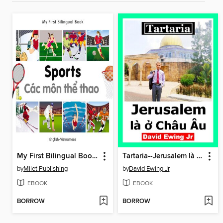
My First Bilingual Book–Sports (English–Vietnamese)
Tartaria--Jerusalem là ở Châu Âu
by
Milet Publishing
by
David Ewing Jr
EBOOK
EBOOK
BORROW
BORROW