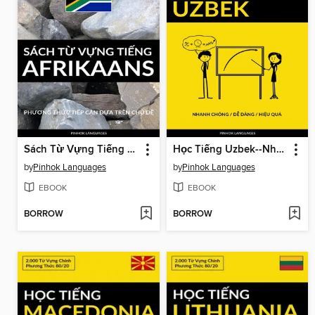
Sách Từ Vựng Tiếng Afrikaans
Học Tiếng Uzbek--Nhanh Chóng / Dễ Dàng / Hiệu Quả
by
Pinhok Languages
by
Pinhok Languages
EBOOK
EBOOK
BORROW
BORROW