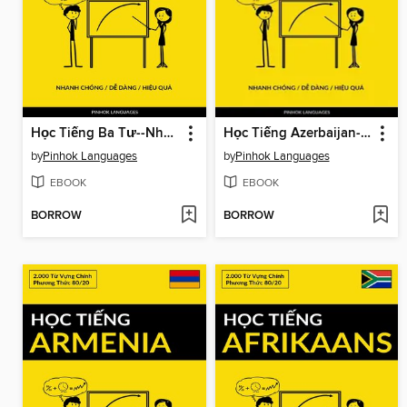
Học Tiếng Ba Tư--Nhanh Chóng / Dễ Dàng / Hiệu Quả
Học Tiếng Azerbaijan--Nhanh Chóng / Dễ Dàng / Hiệu Quả
by
Pinhok Languages
by
Pinhok Languages
EBOOK
EBOOK
BORROW
BORROW